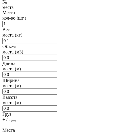
№
места
Места
кол-во (шт.)
Вес
места (кг)
Объем
места (м3)
Длина
места (м)
Ширина
места (м)
Высота
места (м)
Груз
+ / -
Места