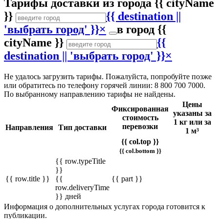
Тарифы доставки
из города
{{ cityName
}}
{{ destination ||
'выбрать город' }}
×
в город
{{
cityName }}
{{
destination || 'выбрать город' }}
×
Не удалось загрузить тарифы. Пожалуйста, попробуйте позже
или обратитесь по телефону горячей линии: 8 800 700 7000.
По выбранному направлению тарифы не найдены.
Цены
Фиксированная
указаны за
стоимость
1 кг или за
перевозки
Направления
Тип доставки
1 м³
{{ col.top }}
{{ col.bottom }}
{{ row.typeTitle
}}
{{ row.title }}
{{
{{ part }}
row.deliveryTime
}} дней
Информация о дополнительных услугах города готовится к
публикации.