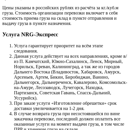
Цены указаны в российских рублях из расчёта за кг./куб.м
груза. Стоимость организации перевозки включает в себя
стоимость приема груза на склад в пункте отправления и
выдачу груза в пункте назначения.
Услуга NRG-Экспресс
Услуга гарантирует приоритет на всём этапе
следования.
Данная услуга действует на всех направлениях, кроме в/
из П. Камчатский, Южно-Сахалинск, Ленск, Мирный,
Норильск, Ереван, Калининград, а так же из городов
Дальнего Востока (Владивосток, Хабаровск, Амурск,
Арсеньев, Артем, Бикин, Биробиджан, Ванино,
Дальнегорск, Дальнереченск, Кавалерово, Комсомольск-
на-Амуре, Лесозаводск, Лучегорск, Находка,
Партизанск, Советская Гавань, Спасск-Дальний,
Уссурийск).
При заказе услуги «Изготовление обрешетки» срок
доставки увеличивается на 1-2 дня.
В случае возврата груза при несостоявшейся по вине
заказчика перевозке, последний должен оплатить все
оказанные услуги на момент выдачи груза, в том числе
ПРР и хранение груза на складе.