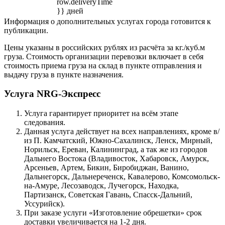
row.deliveryTime
}} дней
Информация о дополнительных услугах города готовится к
публикации.
Цены указаны в российских рублях из расчёта за кг./куб.м
груза. Стоимость организации перевозки включает в себя
стоимость приема груза на склад в пункте отправления и
выдачу груза в пункте назначения.
Услуга NRG-Экспресс
Услуга гарантирует приоритет на всём этапе
следования.
Данная услуга действует на всех направлениях, кроме в/
из П. Камчатский, Южно-Сахалинск, Ленск, Мирный,
Норильск, Ереван, Калининград, а так же из городов
Дальнего Востока (Владивосток, Хабаровск, Амурск,
Арсеньев, Артем, Бикин, Биробиджан, Ванино,
Дальнегорск, Дальнереченск, Кавалерово, Комсомольск-
на-Амуре, Лесозаводск, Лучегорск, Находка,
Партизанск, Советская Гавань, Спасск-Дальний,
Уссурийск).
При заказе услуги «Изготовление обрешетки» срок
доставки увеличивается на 1-2 дня.