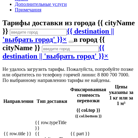
Дополнительные услуги
Примечания
Тарифы доставки
из города
{{ cityName
}}
{{ destination ||
'выбрать город' }}
×
в город
{{
cityName }}
{{
destination || 'выбрать город' }}
×
Не удалось загрузить тарифы. Пожалуйста, попробуйте позже
или обратитесь по телефону горячей линии: 8 800 700 7000.
По выбранному направлению тарифы не найдены.
Цены
Фиксированная
указаны за
стоимость
1 кг или за
перевозки
Направления
Тип доставки
1 м³
{{ col.top }}
{{ col.bottom }}
{{ row.typeTitle
}}
{{ row.title }}
{{
{{ part }}