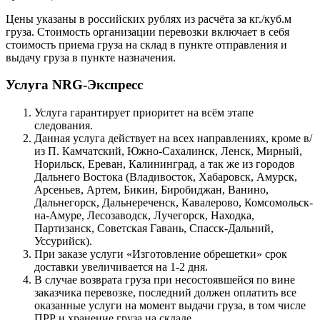
Цены указаны в российских рублях из расчёта за кг./куб.м
груза. Стоимость организации перевозки включает в себя
стоимость приема груза на склад в пункте отправления и
выдачу груза в пункте назначения.
Услуга NRG-Экспресс
Услуга гарантирует приоритет на всём этапе
следования.
Данная услуга действует на всех направлениях, кроме в/
из П. Камчатский, Южно-Сахалинск, Ленск, Мирный,
Норильск, Ереван, Калининград, а так же из городов
Дальнего Востока (Владивосток, Хабаровск, Амурск,
Арсеньев, Артем, Бикин, Биробиджан, Ванино,
Дальнегорск, Дальнереченск, Кавалерово, Комсомольск-
на-Амуре, Лесозаводск, Лучегорск, Находка,
Партизанск, Советская Гавань, Спасск-Дальний,
Уссурийск).
При заказе услуги «Изготовление обрешетки» срок
доставки увеличивается на 1-2 дня.
В случае возврата груза при несостоявшейся по вине
заказчика перевозке, последний должен оплатить все
оказанные услуги на момент выдачи груза, в том числе
ПРР и хранение груза на складе.