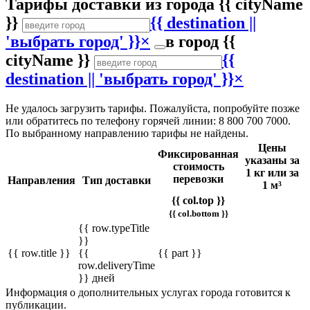
Тарифы доставки
из города
{{ cityName
}}
{{ destination ||
'выбрать город' }}
×
в город
{{
cityName }}
{{
destination || 'выбрать город' }}
×
Не удалось загрузить тарифы. Пожалуйста, попробуйте позже
или обратитесь по телефону горячей линии: 8 800 700 7000.
По выбранному направлению тарифы не найдены.
Цены
Фиксированная
указаны за
стоимость
1 кг или за
перевозки
Направления
Тип доставки
1 м³
{{ col.top }}
{{ col.bottom }}
{{ row.typeTitle
}}
{{ row.title }}
{{
{{ part }}
row.deliveryTime
}} дней
Информация о дополнительных услугах города готовится к
публикации.