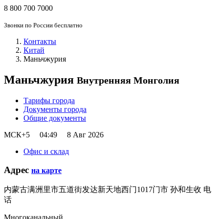
8 800 700 7000
Звонки по России бесплатно
Контакты
Китай
Маньчжурия
Маньчжурия
Внутренняя Монголия
Тарифы города
Документы города
Общие документы
МСК+5
04:49
8 Авг 2026
Офис и склад
Адрес
на карте
内蒙古满洲里市五道街发达新天地西门1017门市 孙和生收 电
话
Многоканальный