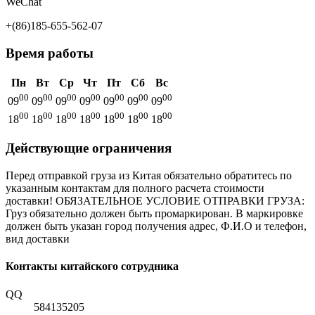
WeChat
+(86)185-655-562-07
Время работы
Пн
Вт
Ср
Чт
Пт
Сб
Вс
00
00
00
00
00
00
00
09
09
09
09
09
09
09
00
00
00
00
00
00
00
18
18
18
18
18
18
18
Действующие ограничения
Перед отправкой груза из Китая обязательно обратитесь по
указанным контактам для полного расчета стоимости
доставки! ОБЯЗАТЕЛЬНОЕ УСЛОВИЕ ОТПРАВКИ ГРУЗА:
Груз обязательно должен быть промаркирован. В маркировке
должен быть указан город получения адрес, Ф.И.О и телефон,
вид доставки
Контакты китайского сотрудника
QQ
584135205