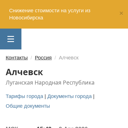
Снижение стоимости на услуги из
×
Новосибирска
Клиентам
Toggle
Партнерам
navigation
Контакты
Россия
Алчевск
Интернет-
магазинам
Алчевск
Луганская Народная Республика
Разработчикам
Тарифы города
Документы города
Поставщикам
Общие документы
Услуги