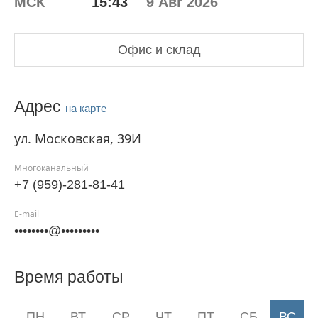
МСК
15:43
9 Авг 2026
Доставка
грузов
20ф
Офис и склад
и
40ф
контейнерами
Адрес
на карте
ул. Московская, 39И
NRG-
Экспресс
Многоканальный
+7 (959)-281-81-41
Ответственное
хранение
E-mail
••••••••@•••••••••
Авто-,
авиа-
Время работы
и
Ж/
ПН
ВТ
СР
ЧТ
ПТ
СБ
ВС