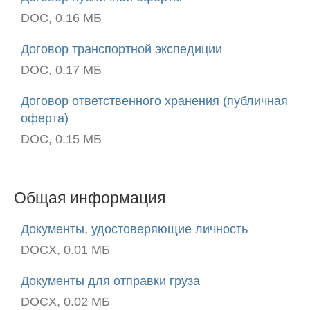
Интернет-
DOC, 0.16 МБ
магазинам
Договор транспортной экспедиции
Формы
DOC, 0.17 МБ
оплаты
Договор ответственного хранения (публичная
оферта)
Страхование
DOC, 0.15 МБ
груза
Уведомление
Общая информация
о
прибытии
Документы, удостоверяющие личность
DOCX, 0.01 МБ
О
компании
Документы для отправки груза
DOCX, 0.02 МБ
Контакты