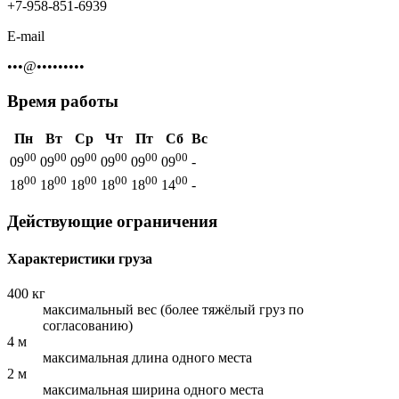
+7-958-851-6939
E-mail
•••@•••••••••
Время работы
Пн
Вт
Ср
Чт
Пт
Сб
Вс
00
00
00
00
00
00
09
09
09
09
09
09
-
00
00
00
00
00
00
18
18
18
18
18
14
-
Действующие ограничения
Характеристики груза
400 кг
максимальный вес (более тяжёлый груз по
согласованию)
4 м
максимальная длина одного места
2 м
максимальная ширина одного места