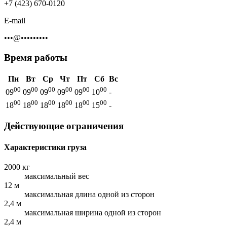
+7 (423) 670-0120
E-mail
•••@•••••••••
Время работы
Пн
Вт
Ср
Чт
Пт
Сб
Вс
00
00
00
00
00
00
09
09
09
09
09
10
-
00
00
00
00
00
00
18
18
18
18
18
15
-
Действующие ограничения
Характеристики груза
2000 кг
максимальный вес
12 м
максимальная длина одной из сторон
2,4 м
максимальная ширина одной из сторон
2,4 м