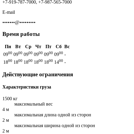
+7-919-787-7000, +7-987-565-7000
E-mail
•••••••@•••••••••
Время работы
Пн
Вт
Ср
Чт
Пт
Сб
Вс
00
00
00
00
00
00
09
09
09
09
09
09
-
00
00
00
00
00
00
18
18
18
18
18
14
-
Действующие ограничения
Характеристики груза
1500 кг
максимальный вес
4 м
максимальная длина одной из сторон
2 м
максимальная ширина одной из сторон
2 м