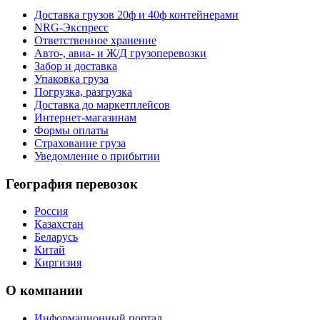
Доставка грузов 20ф и 40ф контейнерами
NRG-Экспресс
Ответственное хранение
Авто-, авиа- и Ж/Д грузоперевозки
Забор и доставка
Упаковка груза
Погрузка, разгрузка
Доставка до маркетплейсов
Интернет-магазинам
Формы оплаты
Страхование груза
Уведомление о прибытии
География перевозок
Россия
Казахстан
Беларусь
Китай
Киргизия
О компании
Информационный портал