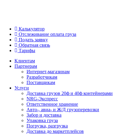
Калькулятор
Отслеживание оплата груза
Подать заявку
Обратная связь
Тарифы
Клиентам
Партнерам
Интернет-магазинам
Разработчикам
Поставщикам
Услуги
Доставка грузов 20ф и 40ф контейнерами
NRG-Экспресс
Ответственное хранение
Авто-, авиа- и Ж/Д грузоперевозки
Забор и доставка
Упаковка груза
Погрузка, разгрузка
Доставка до маркетплейсов