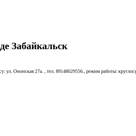
де Забайкальск
у: ул. Ононская 27а. , тел. 89148029556., режим работы: круглос