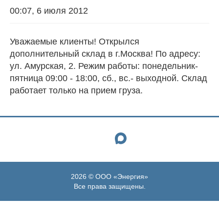
Доставка
00:07
,
6 июля 2012
грузов
20ф
Уважаемые клиенты! Открылся
и
дополнительный склад в г.Москва! По адресу:
40ф
ул. Амурская, 2. Режим работы: понедельник-
контейнерами
пятница 09:00 - 18:00, сб., вс.- выходной. Склад
работает только на прием груза.
NRG-
Экспресс
Ответственное
хранение
Авто-,
2026 © ООО «Энергия»
авиа-
Все права защищены.
и
Ж/