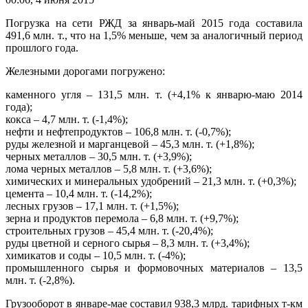
Погрузка на сети РЖД за январь-май 2015 года составила
491,6 млн. т., что на 1,5% меньше, чем за аналогичный период
прошлого года.
Железными дорогами погружено:
каменного угля – 131,5 млн. т. (+4,1% к январю-маю 2014
года);
кокса – 4,7 млн. т. (-1,4%);
нефти и нефтепродуктов – 106,8 млн. т. (-0,7%);
руды железной и марганцевой – 45,3 млн. т. (+1,8%);
черных металлов – 30,5 млн. т. (+3,9%);
лома черных металлов – 5,8 млн. т. (+3,6%);
химических и минеральных удобрений – 21,3 млн. т. (+0,3%);
цемента – 10,4 млн. т. (-14,2%);
лесных грузов – 17,1 млн. т. (+1,5%);
зерна и продуктов перемола – 6,8 млн. т. (+9,7%);
строительных грузов – 45,4 млн. т. (-20,4%);
руды цветной и серного сырья – 8,3 млн. т. (+3,4%);
химикатов и соды – 10,5 млн. т. (-4%);
промышленного сырья и формовочных материалов – 13,5
млн. т. (-2,8%).
Грузооборот в январе-мае составил 938,3 млрд. тарифных т-км