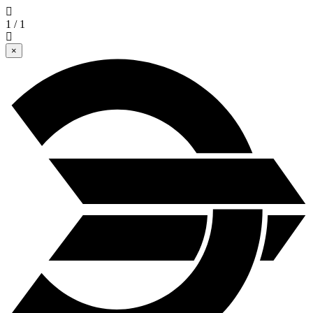
1 / 1
×