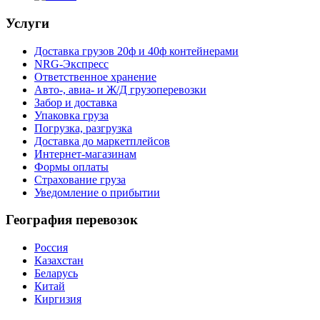
Услуги
Доставка грузов 20ф и 40ф контейнерами
NRG-Экспресс
Ответственное хранение
Авто-, авиа- и Ж/Д грузоперевозки
Забор и доставка
Упаковка груза
Погрузка, разгрузка
Доставка до маркетплейсов
Интернет-магазинам
Формы оплаты
Страхование груза
Уведомление о прибытии
География перевозок
Россия
Казахстан
Беларусь
Китай
Киргизия