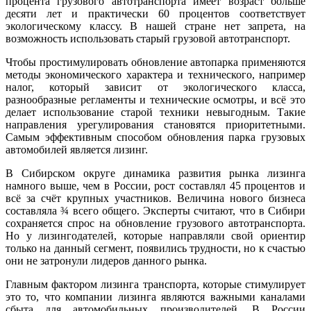
процента грузового автотранспорта имеет возраст больше
десяти лет и практически 60 процентов соответствует
экологическому классу. В нашей стране нет запрета, на
возможность использовать старый грузовой автотранспорт.
Чтобы простимулировать обновление автопарка применяются
методы экономического характера и технического, например
налог, который зависит от экологического класса,
разнообразные регламенты и технические осмотры, и всё это
делает использование старой техники невыгодным. Такие
направления урегулирования становятся приоритетными.
Самым эффективным способом обновления парка грузовых
автомобилей является лизинг.
В Сибирском округе динамика развития рынка лизинга
намного выше, чем в России, рост составлял 45 процентов и
всё за счёт крупных участников. Величина нового бизнеса
составляла ¾ всего общего. Эксперты считают, что в Сибири
сохраняется спрос на обновление грузового автотранспорта.
Но у лизингодателей, которые направляли свой ориентир
только на данный сегмент, появились трудности, но к счастью
они не затронули лидеров данного рынка.
Главным фактором лизинга транспорта, которые стимулирует
это то, что компании лизинга являются важными каналами
сбыта для автомобильных производителей. В России