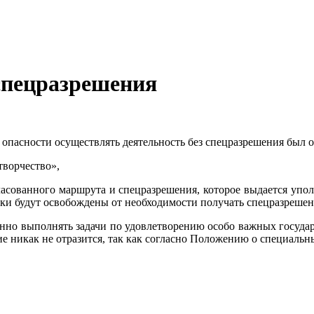
 спецразрешения
пасности осуществлять деятельность без спецразрешения был о
творчество»,
ласованного маршрута и спецразрешения, которое выдается уп
ики будут освобождены от необходимости получать спецразрешен
менно выполнять задачи по удовлетворению особо важных госуда
ие никак не отразится, так как согласно Положению о специаль