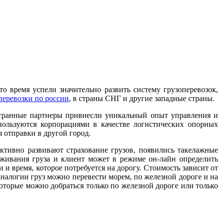
 время успели значительно развить систему грузоперевозок,
перевозки по россии
, в страны СНГ и другие западные страны.
странные партнеры привнесли уникальный опыт управления и
пользуются корпорациями в качестве логистических опорных
я отправки в другой город.
ктивно развивают страхование грузов, появились такелажные
еживания груза и клиент может в режиме он-лайн определить
и время, которое потребуется на дорогу. Стоимость зависит от
 аналогии груз можно перевести морем, по железной дороге и на
которые можно добраться только по железной дороге или только