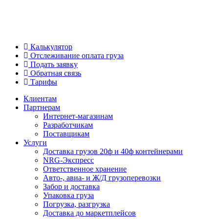
Калькулятор
Отслеживание оплата груза
Подать заявку
Обратная связь
Тарифы
Клиентам
Партнерам
Интернет-магазинам
Разработчикам
Поставщикам
Услуги
Доставка грузов 20ф и 40ф контейнерами
NRG-Экспресс
Ответственное хранение
Авто-, авиа- и Ж/Д грузоперевозки
Забор и доставка
Упаковка груза
Погрузка, разгрузка
Доставка до маркетплейсов