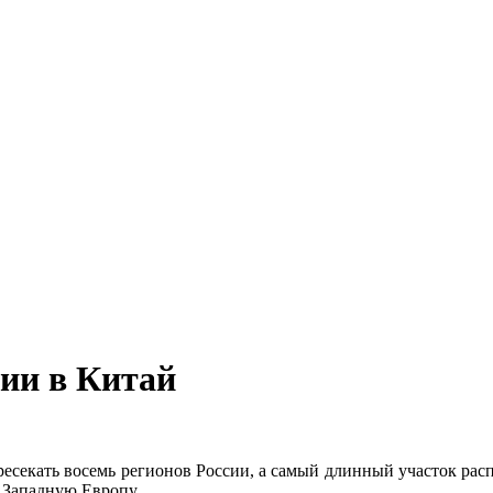
сии в Китай
ресекать восемь регионов России, а самый длинный участок расп
в Западную Европу.