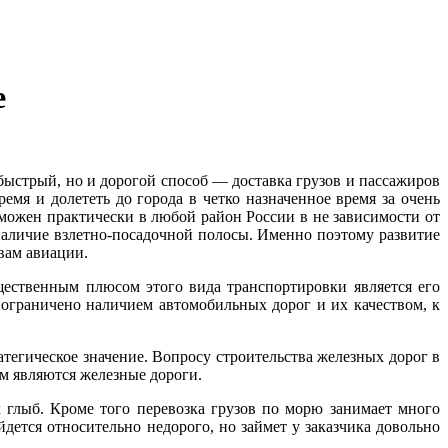
е
стрый, но и дорогой способ — доставка грузов и пассажиров
ремя и долететь до города в четко назначенное время за очень
можен практически в любой район России в не зависимости от
наличие взлетно-посадочной полосы. Именно поэтому развитие
вам авиации.
ественным плюсом этого вида транспортировки является его
о ограничено наличием автомобильных дорог и их качеством, к
атегическое значение. Вопросу строительства железных дорог в
м являются железные дороги.
 глыб. Кроме того перевозка грузов по морю занимает много
йдется относительно недорого, но займет у заказчика довольно