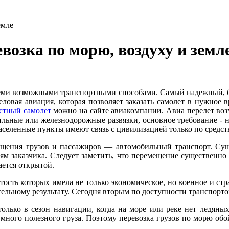
емле
озка по морю, воздуху и земл
еми возможными транспортными способами. Самый надежный, бы
ловая авиация, которая позволяет заказать самолет в нужное в
астный самолет
можно на сайте авиакомпании. Авиа перелет воз
ильные или железнодорожные развязки, основное требование - 
аселенные пункты имеют связь с цивилизацией только по средст
мещения грузов и пассажиров — автомобильный транспорт. Сущ
рям заказчика. Следует заметить, что перемещение существенн
ется открытой.
тость которых имела не только экономическое, но военное и стр
ельному результату. Сегодня вторым по доступности транспорто
олько в сезон навигации, когда на море или реке нет ледяных
 много полезного груза. Поэтому перевозка грузов по морю обо