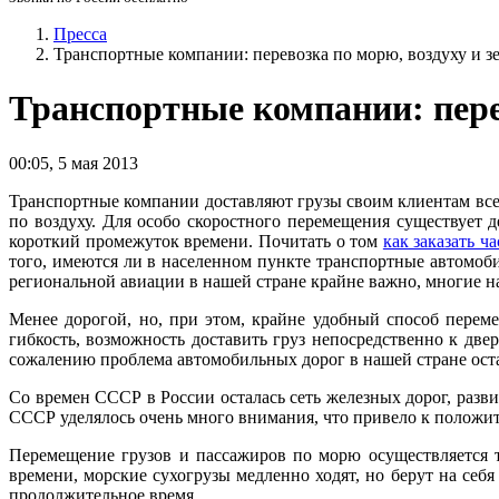
Пресса
Транспортные компании: перевозка по морю, воздуху и з
Транспортные компании: перев
00:05
,
5 мая 2013
Транспортные компании доставляют грузы своим клиентам вс
по воздуху. Для особо скоростного перемещения существует де
короткий промежуток времени. Почитать о том
как заказать ч
того, имеются ли в населенном пункте транспортные автомоб
региональной авиации в нашей стране крайне важно, многие н
Менее дорогой, но, при этом, крайне удобный способ пере
гибкость, возможность доставить груз непосредственно к две
сожалению проблема автомобильных дорог в нашей стране оста
Со времен СССР в России осталась сеть железных дорог, разви
СССР уделялось очень много внимания, что привело к положит
Перемещение грузов и пассажиров по морю осуществляется т
времени, морские сухогрузы медленно ходят, но берут на себя
продолжительное время.