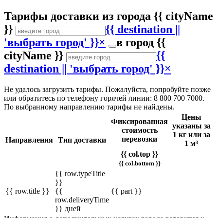
Тарифы доставки
из города
{{ cityName
}}
{{ destination ||
'выбрать город' }}
×
в город
{{
cityName }}
{{
destination || 'выбрать город' }}
×
Не удалось загрузить тарифы. Пожалуйста, попробуйте позже
или обратитесь по телефону горячей линии: 8 800 700 7000.
По выбранному направлению тарифы не найдены.
Цены
Фиксированная
указаны за
стоимость
1 кг или за
перевозки
Направления
Тип доставки
1 м³
{{ col.top }}
{{ col.bottom }}
{{ row.typeTitle
}}
{{ row.title }}
{{
{{ part }}
row.deliveryTime
}} дней