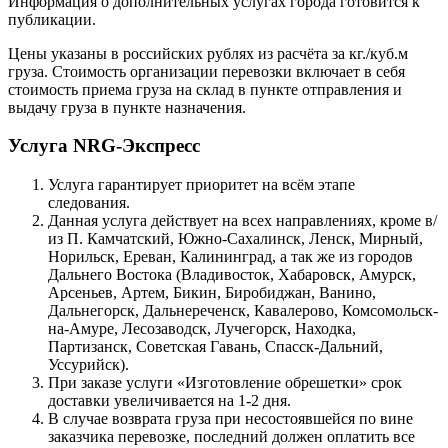
Информация о дополнительных услугах города готовится к
публикации.
Цены указаны в российских рублях из расчёта за кг./куб.м
груза. Стоимость организации перевозки включает в себя
стоимость приема груза на склад в пункте отправления и
выдачу груза в пункте назначения.
Услуга NRG-Экспресс
Услуга гарантирует приоритет на всём этапе
следования.
Данная услуга действует на всех направлениях, кроме в/
из П. Камчатский, Южно-Сахалинск, Ленск, Мирный,
Норильск, Ереван, Калининград, а так же из городов
Дальнего Востока (Владивосток, Хабаровск, Амурск,
Арсеньев, Артем, Бикин, Биробиджан, Ванино,
Дальнегорск, Дальнереченск, Кавалерово, Комсомольск-
на-Амуре, Лесозаводск, Лучегорск, Находка,
Партизанск, Советская Гавань, Спасск-Дальний,
Уссурийск).
При заказе услуги «Изготовление обрешетки» срок
доставки увеличивается на 1-2 дня.
В случае возврата груза при несостоявшейся по вине
заказчика перевозке, последний должен оплатить все