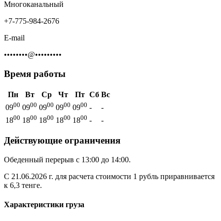
Многоканальный
+7-775-984-2676
E-mail
••••••••@•••••••••
Время работы
Пн
Вт
Ср
Чт
Пт
Сб
Вс
00
00
00
00
00
09
09
09
09
09
-
-
00
00
00
00
00
18
18
18
18
18
-
-
Действующие ограничения
Обеденный перерыв с 13:00 до 14:00.
С 21.06.2026 г. для расчета стоимости 1 рубль приравнивается
к 6,3 тенге.
Характеристики груза