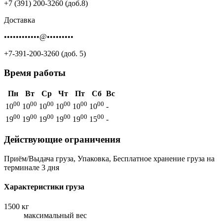
+7 (391) 200-3260 (доб.8)
Доставка
••••••••••••@•••••••••
+7-391-200-3260 (доб. 5)
Время работы
Пн
Вт
Ср
Чт
Пт
Сб
Вс
00
00
00
00
00
00
10
10
10
10
10
10
-
00
00
00
00
00
00
19
19
19
19
19
15
-
Действующие ограничения
Приём/Выдача груза, Упаковка, Бесплатное хранение груза на
терминале 3 дня
Характеристики груза
1500 кг
максимальный вес