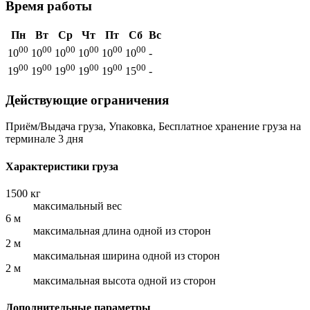
Время работы
Пн
Вт
Ср
Чт
Пт
Сб
Вс
00
00
00
00
00
00
10
10
10
10
10
10
-
00
00
00
00
00
00
19
19
19
19
19
15
-
Действующие ограничения
Приём/Выдача груза, Упаковка, Бесплатное хранение груза на
терминале 3 дня
Характеристики груза
1500 кг
максимальный вес
6 м
максимальная длина одной из сторон
2 м
максимальная ширина одной из сторон
2 м
максимальная высота одной из сторон
Дополнительные параметры