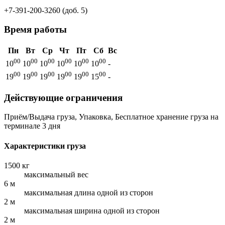
+7-391-200-3260 (доб. 5)
Время работы
Пн
Вт
Ср
Чт
Пт
Сб
Вс
00
00
00
00
00
00
10
10
10
10
10
10
-
00
00
00
00
00
00
19
19
19
19
19
15
-
Действующие ограничения
Приём/Выдача груза, Упаковка, Бесплатное хранение груза на
терминале 3 дня
Характеристики груза
1500 кг
максимальный вес
6 м
максимальная длина одной из сторон
2 м
максимальная ширина одной из сторон
2 м