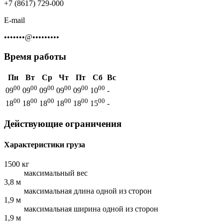
+7 (8617) 729-000
E-mail
•••••••@•••••••••
Время работы
Пн
Вт
Ср
Чт
Пт
Сб
Вс
00
00
00
00
00
00
09
09
09
09
09
10
-
00
00
00
00
00
00
18
18
18
18
18
15
-
Действующие ограничения
Характеристики груза
1500 кг
максимальный вес
3,8 м
максимальная длина одной из сторон
1,9 м
максимальная ширина одной из сторон
1,9 м