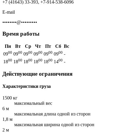
+7 (41643) 33-393, +7-914-538-6096
E-mail
••••••••@•••••••••
Время работы
Пн
Вт
Ср
Чт
Пт
Сб
Вс
00
00
00
00
00
00
09
09
09
09
09
09
-
00
00
00
00
00
00
18
18
18
18
18
14
-
Действующие ограничения
Характеристики груза
1500 кг
максимальный вес
6 м
максимальная длина одной из сторон
1,8 м
максимальная ширина одной из сторон
2 м