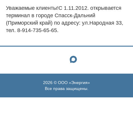
Доставка
Уважаемые клиенты!С 1.11.2012. открывается
грузов
терминал в городе Спасск-Дальний
20ф
(Приморский край) по адресу: ул.Народная 33,
и
тел. 8-914-735-65-65.
40ф
контейнерами
NRG-
Экспресс
Ответственное
2026 © ООО «Энергия»
Все права защищены.
хранение
Авто-,
авиа-
и
Ж/