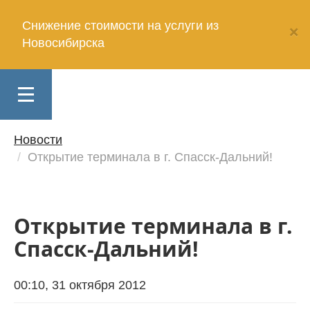
Снижение стоимости на услуги из
×
Новосибирска
Клиентам
Toggle
Партнерам
navigation
Новости
Интернет-
Открытие терминала в г. Спасск-Дальний!
магазинам
Разработчикам
Открытие терминала в г.
Спасск-Дальний!
Поставщикам
Услуги
00:10
,
31 октября 2012